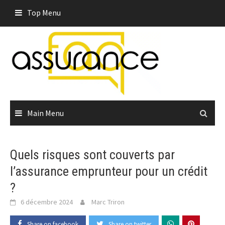
Skip
Top Menu
to
content
Main Menu
Quels risques sont couverts par
l’assurance emprunteur pour un crédit
?
6 décembre 2024
Marc Triron
Share on facebook
Share on twitter