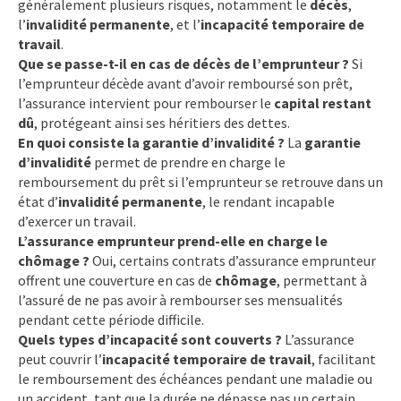
généralement plusieurs risques, notamment le
décès
,
l’
invalidité permanente
, et l’
incapacité temporaire de
travail
.
Que se passe-t-il en cas de décès de l’emprunteur ?
Si
l’emprunteur décède avant d’avoir remboursé son prêt,
l’assurance intervient pour rembourser le
capital restant
dû
, protégeant ainsi ses héritiers des dettes.
En quoi consiste la garantie d’invalidité ?
La
garantie
d’invalidité
permet de prendre en charge le
remboursement du prêt si l’emprunteur se retrouve dans un
état d’
invalidité permanente
, le rendant incapable
d’exercer un travail.
L’assurance emprunteur prend-elle en charge le
chômage ?
Oui, certains contrats d’assurance emprunteur
offrent une couverture en cas de
chômage
, permettant à
l’assuré de ne pas avoir à rembourser ses mensualités
pendant cette période difficile.
Quels types d’incapacité sont couverts ?
L’assurance
peut couvrir l’
incapacité temporaire de travail
, facilitant
le remboursement des échéances pendant une maladie ou
un accident, tant que la durée ne dépasse pas un certain