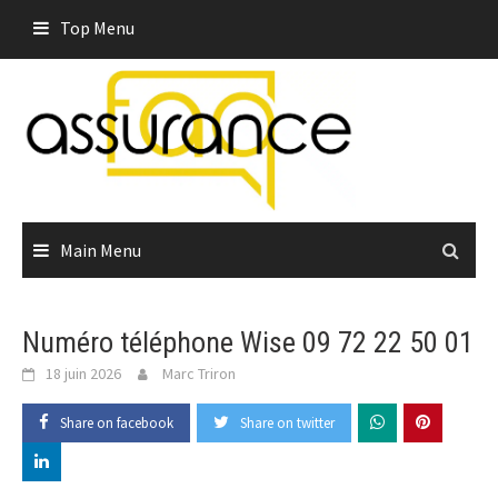
Skip
Top Menu
to
content
Main Menu
Numéro téléphone Wise 09 72 22 50 01
18 juin 2026
Marc Triron
Share on facebook
Share on twitter