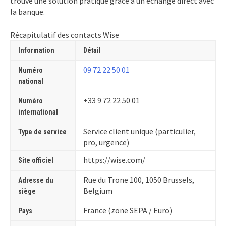
trouve une solution pratique grâce à un échange direct avec
la banque.
Récapitulatif des contacts Wise
Information
Détail
09 72 22 50 01
Numéro
national
+33 9 72 22 50 01
Numéro
international
Service client unique (particulier,
Type de service
pro, urgence)
https://wise.com/
Site officiel
Rue du Trone 100, 1050 Brussels,
Adresse du
Belgium
siège
France (zone SEPA / Euro)
Pays