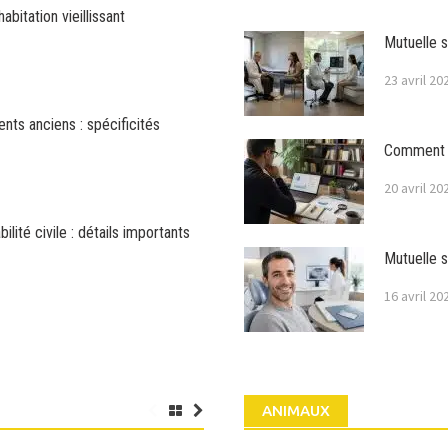
bitation vieillissant
Mutuelle s
23 avril 20
nts anciens : spécificités
Comment vé
20 avril 20
lité civile : détails importants
Mutuelle s
16 avril 20
ANIMAUX