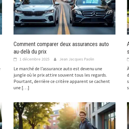
Comment comparer deux assurances auto
au-delà du prix
1 décembre 2025
Jean Jacques Paolin
e
Le marché de l’assurance auto est devenu une
À
jungle où le prix attire souvent tous les regards.
d
Pourtant, derrière ce critère apparent se cachent
s
une
[…]
s