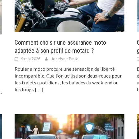
Comment choisir une assurance moto
adaptée à son profil de motard ?
9 mai 2026
Jocelyne Pinto
Rouler à moto procure une sensation de liberté
incomparable. Que l’on utilise son deux-roues pour
é
les trajets quotidiens, les balades du week-end ou
u
les longs
[…]
P
,