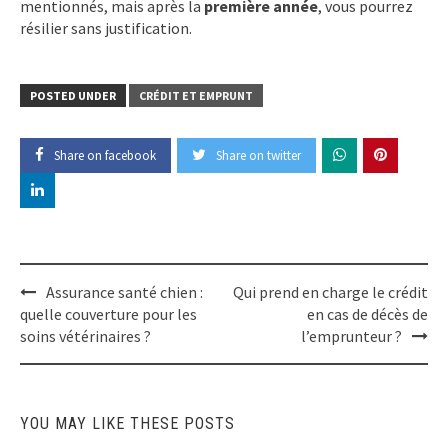
mentionnés, mais après la
première année
, vous pourrez
résilier sans justification.
POSTED UNDER
CRÉDIT ET EMPRUNT
Share on facebook
Share on twitter
Post
Assurance santé chien :
Qui prend en charge le crédit
navigation
quelle couverture pour les
en cas de décès de
soins vétérinaires ?
l’emprunteur ?
YOU MAY LIKE THESE POSTS