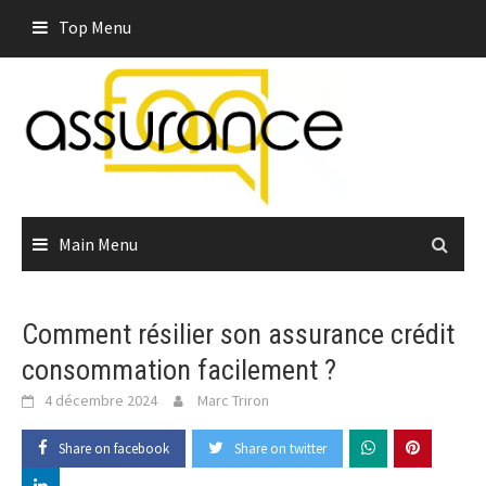
Skip
Top Menu
to
content
Main Menu
Comment résilier son assurance crédit
consommation facilement ?
4 décembre 2024
Marc Triron
Share on facebook
Share on twitter