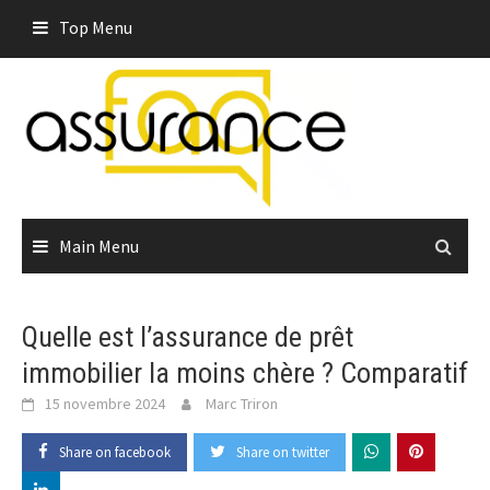
Skip
Top Menu
to
content
Main Menu
Quelle est l’assurance de prêt
immobilier la moins chère ? Comparatif
15 novembre 2024
Marc Triron
Share on facebook
Share on twitter