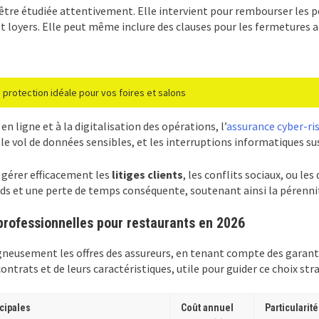
être étudiée attentivement. Elle intervient pour rembourser les per
res et loyers. Elle peut même inclure des clauses pour les fermetures
protection idéale pour vos foires et salons
ligne et à la digitalisation des opérations, l’
assurance cyber-ri
le vol de données sensibles, et les interruptions informatiques susc
t gérer efficacement les
litiges clients
, les conflits sociaux, ou le
rds et une perte de temps conséquente, soutenant ainsi la pérennit
rofessionnelles pour restaurants en 2026
gneusement les offres des assureurs, en tenant compte des garantie
ontrats et de leurs caractéristiques, utile pour guider ce choix str
cipales
Coût annuel
Particularit