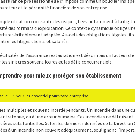
’assurance professionnelle
s’impose comme un bouclier indispen
taurateur et la pérennité financière de son entreprise.
mplexification croissante des risques, liées notamment à la digita
rsité des formats d’exploitation. Ce contexte dynamique oblige une 
erture véritablement adaptée. Au-delà des obligations légales, il s
tre les litiges clients et salariés.
écificités de l’assurance restauration est désormais un facteur clé
les sinistres souvent lourds et les défis concurrentiels.
comprendre pour mieux protéger son établissement
elle : un bouclier essentiel pour votre entreprise
ues multiples et souvent interdépendants. Un incendie dans une cui
 entretenue, ou d’une erreur humaine. Ces incendies ne détruisent
cières substantielles. Selon les dernières données de la Direction
 liées à un incendie non couvert adéquatement, soulignant l’impor