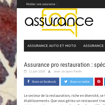
Skip
Résilier une assurance
to
content
ASSURANCE AUTO ET MOTO
ASSURANCE 
Assurance pro restauration : spéc
11 juin 2026
Jean Jacques Paolin
Share on facebook
Share on twitter
Le secteur de la restauration, riche en diversité, se
établissements. Que vous gériez un restaurant trad