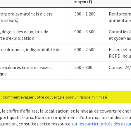
moyen (€)
rporels/matériels à tiers
300 – 1 200
Renforceme
rnisseurs)
alimentaire
, dégâts des eaux, bris de
900 – 3 500
Garanties 
te d’exploitation
et cyber-a
 de données, indisponibilité des
600 – 2 500
Essentiel p
RGPD inclu
procédures contentieuses,
250 – 800
Conseil 24/
ique
: Comment évaluer votre couverture pour un risque minimisé
 le chiffre d’affaires, la localisation, et le niveau de couverture ch
apport qualité-prix. Pour un complément d’information sur des ass
tauration, consultez cette ressource
sur les particularités des ass