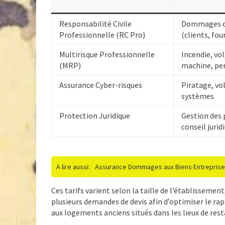
Responsabilité Civile
Dommages co
Professionnelle (RC Pro)
(clients, fou
Multirisque Professionnelle
Incendie, vol
(MRP)
machine, per
Assurance Cyber-risques
Piratage, vol
systèmes
Protection Juridique
Gestion des 
conseil jurid
A lire aussi:
Assurance Dommages aux Biens Entreprise 
Ces tarifs varient selon la taille de l’établissement,
plusieurs demandes de devis afin d’optimiser le r
aux logements anciens situés dans les lieux de res