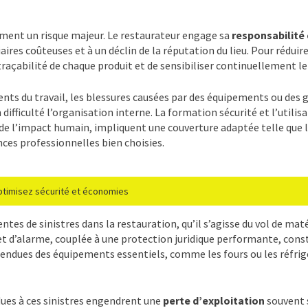
ment un risque majeur. Le restaurateur engage sa
responsabilité 
res coûteuses et à un déclin de la réputation du lieu. Pour réduire 
açabilité de chaque produit et de sensibiliser continuellement le
ents du travail, les blessures causées par des équipements ou des g
ifficulté l’organisation interne. La formation sécurité et l’utili
 de l’impact humain, impliquent une couverture adaptée telle que l
ces professionnelles bien choisies.
optimisez sécurité et économies
ntes de sinistres dans la restauration, qu’il s’agisse du vol de ma
 et d’alarme, couplée à une protection juridique performante, const
tendues des équipements essentiels, comme les fours ou les réfrigé
 dues à ces sinistres engendrent une
perte d’exploitation
souvent 