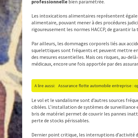
professionnelle
bien paramétrée.
Les intoxications alimentaires représentent égale
alimentaire, pouvant mener à des procédures judiciai
rigoureusement les normes HACCP, de garantir la tr
Par ailleurs, les dommages corporels liés aux accid
squelettiques sont fréquents et peuvent mettre en d
des mesures essentielles. Mais ces risques, au-delà
médicaux, encore une fois apportée par des assuran
A lire aussi:
Assurance flotte automobile entreprise : 
Le vol et le vandalisme sont d’autres sources fréque
ciblées. L’installation de systèmes de surveillance
bris de matériel permet de couvrir les pannes inat
perte de stocks périssables.
Dernier point critique, les interruptions d’activité