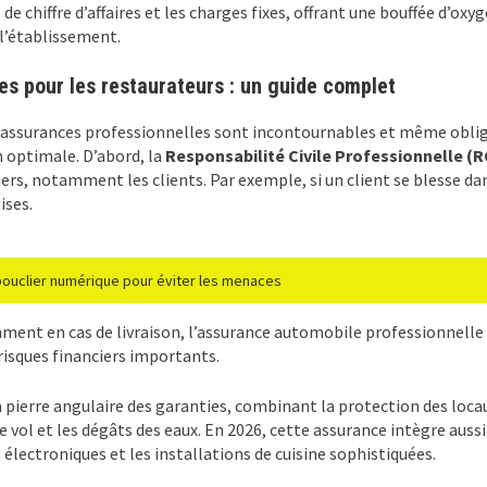
 chiffre d’affaires et les charges fixes, offrant une bouffée d’ox
 l’établissement.
es pour les restaurateurs : un guide complet
es assurances professionnelles sont incontournables et même obliga
optimale. D’abord, la
Responsabilité Civile Professionnelle (R
ers, notamment les clients. Par exemple, si un client se blesse dan
ises.
 bouclier numérique pour éviter les menaces
mment en cas de livraison, l’assurance automobile professionnelle 
 risques financiers importants.
pierre angulaire des garanties, combinant la protection des locaux
e vol et les dégâts des eaux. En 2026, cette assurance intègre auss
lectroniques et les installations de cuisine sophistiquées.