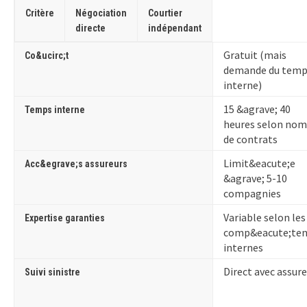
Cette
Tableau
Critère
Négociation
Courtier
zone
comparatif
directe
indépendant
de
entre
recherche
la
Gratuit (mais
Co&ucirc;t
permet
négociation
demande du temp
de
directe
interne)
filtrer
et
15 &agrave; 40
les
Temps interne
le
heures selon no
critères
courtier
de contrats
du
indépendant
tableau
pour
Limit&eacute;e
Acc&egrave;s assureurs
ci-
l’assurance
&agrave; 5-10
dessous.
professionnelle
compagnies
Variable selon les
Expertise garanties
comp&eacute;ten
internes
Direct avec assur
Suivi sinistre