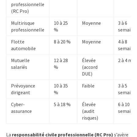
professionnelle
(RC Pro)
Multirisque
10 à 25
Moyenne
3 à 6
professionnelle
%
semaine
Flotte
8 à 20 %
Moyenne
4 à 8
automobile
semaine
Mutuelle
12 à 28
Élevée
2 à 4 moi
salariés
%
(accord
DUE)
Prévoyance
10 à 35
Faible
3 à 5
dirigeant
%
semaine
Cyber-
5 à 18 %
Élevée
6 à 10
assurance
(audit
semaine
risques)
La
responsabilité civile professionnelle (RC Pro)
s’avère