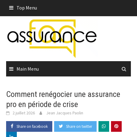
Skip
Top Menu
to
content
Main Menu
Comment renégocier une assurance
pro en période de crise
2 juillet 2026
Jean Jacques Paolin
Share on facebook
Share on twitter