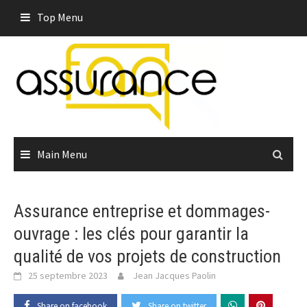
Skip
Top Menu
to
content
Main Menu
Assurance entreprise et dommages-
ouvrage : les clés pour garantir la
qualité de vos projets de construction
25 septembre 2023
Jean Jacques Paolin
Share on facebook
Share on twitter