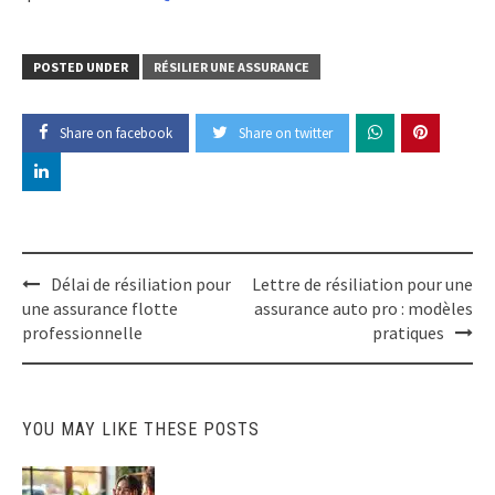
POSTED UNDER
RÉSILIER UNE ASSURANCE
Share on facebook
Share on twitter
Post
Délai de résiliation pour
Lettre de résiliation pour une
navigation
une assurance flotte
assurance auto pro : modèles
professionnelle
pratiques
YOU MAY LIKE THESE POSTS