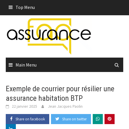
Skip
Top Menu
to
content
Main Menu
Exemple de courrier pour résilier une
assurance habitation BTP
22 janvier 2025
Jean Jacques Paolin
Share on facebook
Share on twitter