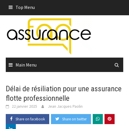
Skip
Top Menu
to
content
Main Menu
Délai de résiliation pour une assurance
flotte professionnelle
22 janvier 2025
Jean Jacques Paolin
Share on facebook
Share on twitter