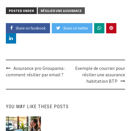
POSTED UNDER
RÉSILIER UNE ASSURANCE
Share on facebook
Share on twitter
Post
Assurance pro Groupama :
Exemple de courrier pour
navigation
comment résilier par email ?
résilier une assurance
habitation BTP
YOU MAY LIKE THESE POSTS