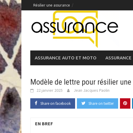
Skip
Résilier une assurance
to
content
ASSURANCE AUTO ET MOTO
ASSURANCE 
Modèle de lettre pour résilier une
22 janvier 2025
Jean Jacques Paolin
Share on facebook
Share on twitter
EN BREF