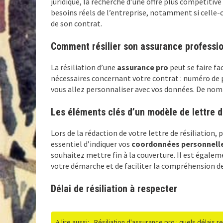
juridique, la recherche d’une offre plus compétitiv
besoins réels de l’entreprise, notamment si celle-c
de son contrat.
Comment résilier son assurance professio
La résiliation d’une
assurance pro
peut se faire fa
nécessaires concernant votre contrat : numéro de p
vous allez personnaliser avec vos données. De nom
Les éléments clés d’un modèle de lettre de
Lors de la rédaction de votre lettre de résiliation,
essentiel d’indiquer vos
coordonnées personnell
souhaitez mettre fin à la couverture. Il est égalem
votre démarche et de faciliter la compréhension de
Délai de résiliation à respecter
A lire aussi:
Résiliation d'assurance pro : quels délais r