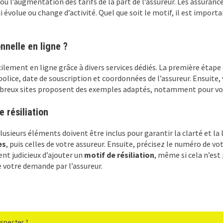
e ou l’augmentation des tarifs de la part de l’assureur. Les assur
i évolue ou change d’activité. Quel que soit le motif, il est import
nnelle en ligne ?
cilement en ligne grâce à divers services dédiés. La première étap
olice, date de souscription et coordonnées de l’assureur. Ensuite,
breux sites proposent des exemples adaptés, notamment pour vous a
 résiliation
 plusieurs éléments doivent être inclus pour garantir la clarté et la
es
, puis celles de votre assureur. Ensuite, précisez le numéro de vot
ent judicieux d’ajouter un
motif de résiliation
, même si cela n’est
 votre demande par l’assureur.
especter ?