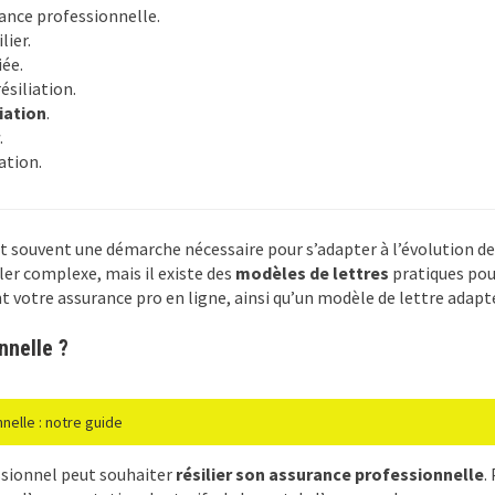
rance professionnelle.
lier.
iée.
ésiliation.
iation
.
.
ation.
t souvent une démarche nécessaire pour s’adapter à l’évolution d
er complexe, mais il existe des
modèles de lettres
pratiques pour
nt votre assurance pro en ligne, ainsi qu’un modèle de lettre adapté
nnelle ?
elle : notre guide
essionnel peut souhaiter
résilier son assurance professionnelle
.