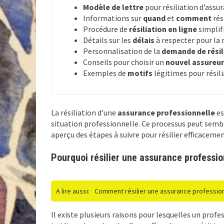
Modèle de lettre
pour résiliation d’assu
Informations sur
quand
et
comment
rési
Procédure de
résiliation en ligne
simplif
Détails sur les
délais
à respecter pour la r
Personnalisation de la
demande de résil
Conseils pour choisir un
nouvel assureur
Exemples de
motifs
légitimes pour résili
La résiliation d’une
assurance professionnelle
es
situation professionnelle. Ce processus peut sembl
aperçu des étapes à suivre pour résilier efficaceme
Pourquoi résilier une assurance professio
A lire aussi:
Comment résilier une assurance professionn
Il existe plusieurs raisons pour lesquelles un prof