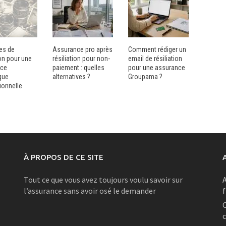
les de
Assurance pro après
Comment rédiger un
ion pour une
résiliation pour non-
email de résiliation
nce
paiement : quelles
pour une assurance
que
alternatives ?
Groupama ?
ionnelle
À PROPOS DE CE SITE
Tout ce que vous avez toujours voulu savoir sur
A
l’assurance sans avoir osé le demander