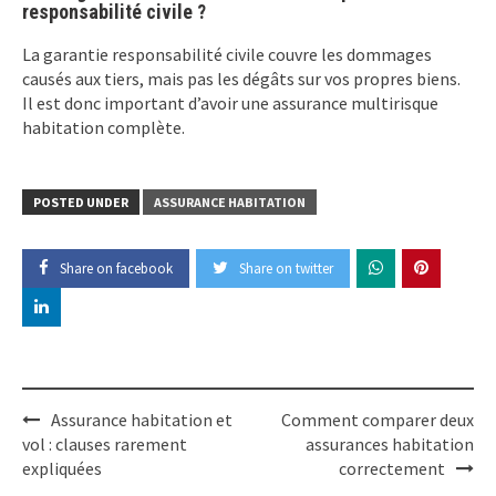
responsabilité civile ?
La garantie responsabilité civile couvre les dommages
causés aux tiers, mais pas les dégâts sur vos propres biens.
Il est donc important d’avoir une assurance multirisque
habitation complète.
POSTED UNDER
ASSURANCE HABITATION
Share on facebook
Share on twitter
Post
Assurance habitation et
Comment comparer deux
navigation
vol : clauses rarement
assurances habitation
expliquées
correctement