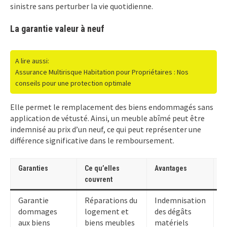
sinistre sans perturber la vie quotidienne.
La garantie valeur à neuf
A lire aussi:
Assurance Multirisque Habitation pour Propriétaires : Nos
conseils pour une protection optimale
Elle permet le remplacement des biens endommagés sans
application de vétusté. Ainsi, un meuble abîmé peut être
indemnisé au prix d’un neuf, ce qui peut représenter une
différence significative dans le remboursement.
Garanties
Ce qu’elles
Avantages
L
couvrent
Garantie
Réparations du
Indemnisation
E
dommages
logement et
des dégâts
s
aux biens
biens meubles
matériels
(