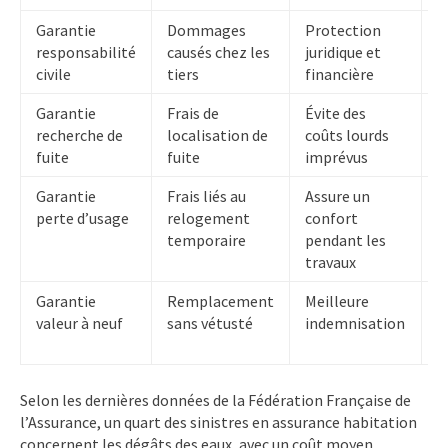
Garantie
Dommages
Protection
N
responsabilité
causés chez les
juridique et
r
civile
tiers
financière
p
Garantie
Frais de
Évite des
L
recherche de
localisation de
coûts lourds
l
fuite
fuite
imprévus
p
Garantie
Frais liés au
Assure un
P
perte d’usage
relogement
confort
s
temporaire
pendant les
d
travaux
Garantie
Remplacement
Meilleure
C
valeur à neuf
sans vétusté
indemnisation
s
d
Selon les dernières données de la Fédération Française de
l’Assurance, un quart des sinistres en assurance habitation
concernent les dégâts des eaux, avec un coût moyen