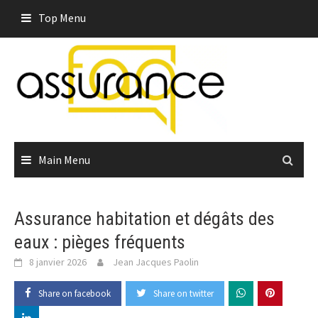
Skip
Top Menu
to
content
Main Menu
Assurance habitation et dégâts des
eaux : pièges fréquents
8 janvier 2026
Jean Jacques Paolin
Share on facebook
Share on twitter