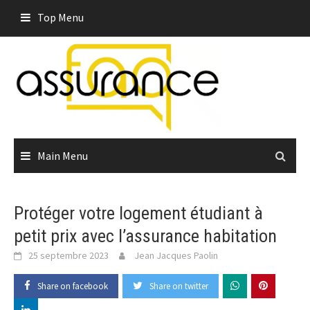
Skip
Top Menu
to
content
Main Menu
Protéger votre logement étudiant à
petit prix avec l’assurance habitation
25 septembre 2023
Jean Jacques Paolin
Share on facebook
Share on twitter