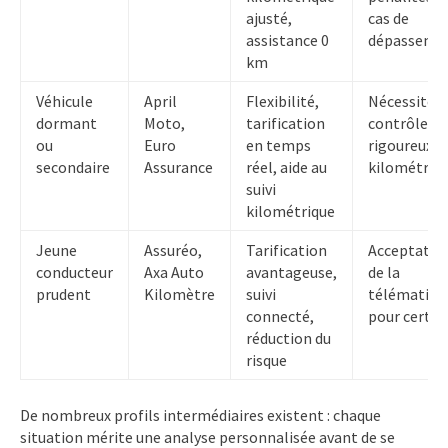
ajusté,
cas de
assistance 0
dépasseme
km
Véhicule
April
Flexibilité,
Nécessite
dormant
Moto,
tarification
contrôle
ou
Euro
en temps
rigoureux d
secondaire
Assurance
réel, aide au
kilométrag
suivi
kilométrique
Jeune
Assuréo,
Tarification
Acceptatio
conducteur
Axa Auto
avantageuse,
de la
prudent
Kilomètre
suivi
télématiqu
connecté,
pour certai
réduction du
risque
De nombreux profils intermédiaires existent : chaque
situation mérite une analyse personnalisée avant de se