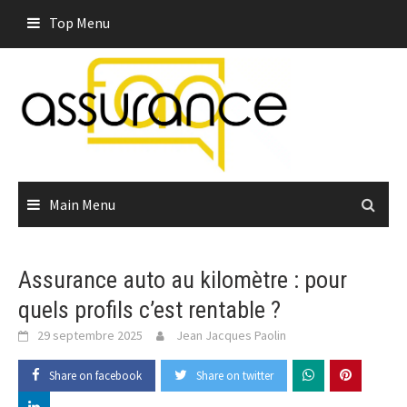
Skip
Top Menu
to
content
Main Menu
Assurance auto au kilomètre : pour
quels profils c’est rentable ?
29 septembre 2025
Jean Jacques Paolin
Share on facebook
Share on twitter