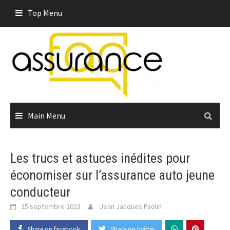
Skip
Top Menu
to
content
Main Menu
Les trucs et astuces inédites pour
économiser sur l’assurance auto jeune
conducteur
25 septembre 2023
Jean Jacques Paolin
Share on facebook
Share on twitter