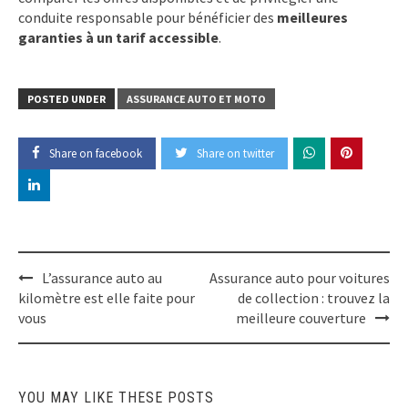
conduite responsable pour bénéficier des
meilleures
garanties à un tarif accessible
.
POSTED UNDER
ASSURANCE AUTO ET MOTO
Share on facebook
Share on twitter
Post
L’assurance auto au
Assurance auto pour voitures
navigation
kilomètre est elle faite pour
de collection : trouvez la
vous
meilleure couverture
YOU MAY LIKE THESE POSTS