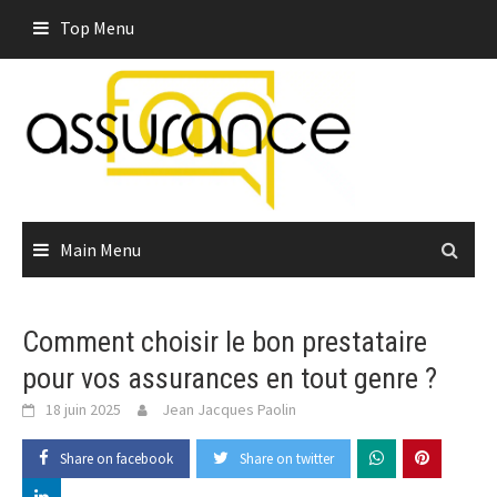
Skip
Top Menu
to
content
Main Menu
Comment choisir le bon prestataire
pour vos assurances en tout genre ?
18 juin 2025
Jean Jacques Paolin
Share on facebook
Share on twitter