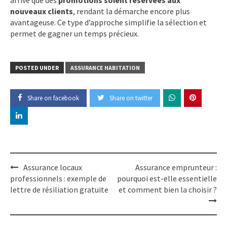
nouveaux clients
, rendant la démarche encore plus
avantageuse. Ce type d’approche simplifie la sélection et
permet de gagner un temps précieux.
POSTED UNDER
ASSURANCE HABITATION
Share on facebook
Share on twitter
Post
Assurance locaux
Assurance emprunteur :
navigation
professionnels : exemple de
pourquoi est-elle essentielle
lettre de résiliation gratuite
et comment bien la choisir ?