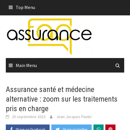
Skip
Top Menu
to
content
Main Menu
Assurance santé et médecine
alternative : zoom sur les traitements
pris en charge
25 septembre 2023
Jean Jacques Paolin
Share on facebook
Share on twitter