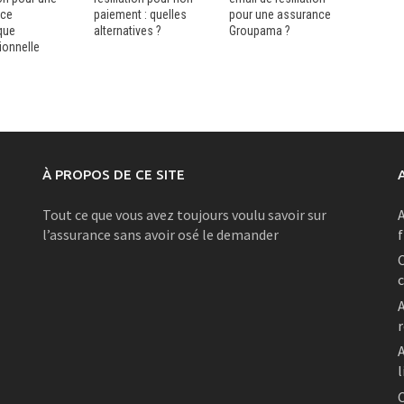
nce
paiement : quelles
pour une assurance
que
alternatives ?
Groupama ?
ionnelle
À PROPOS DE CE SITE
Tout ce que vous avez toujours voulu savoir sur
A
l’assurance sans avoir osé le demander
A
A
l
C