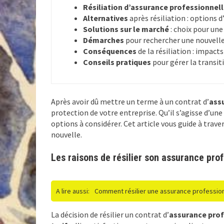
Résiliation d’assurance professionnel
Alternatives
après résiliation : options 
Solutions sur le marché
: choix pour une
Démarches
pour rechercher une nouvelle
Conséquences
de la résiliation : impacts
Conseils pratiques
pour gérer la transit
Après avoir dû mettre un terme à un contrat d’
ass
protection de votre entreprise. Qu’il s’agisse d’une 
options à considérer. Cet article vous guide à traver
nouvelle.
Les raisons de résilier son assurance pro
A lire aussi:
Comment résilier une assurance professionn
La décision de résilier un contrat d’
assurance prof