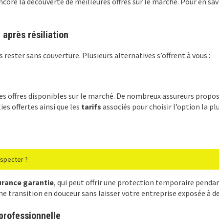
 encore la découverte de meilleures offres sur le marché. Pour en sav
 après résiliation
as rester sans couverture. Plusieurs alternatives s’offrent à vous :
es offres disponibles sur le marché. De nombreux assureurs propo
ies offertes ainsi que les
tarifs
associés pour choisir l’option la p
especter ?
urance garantie
, qui peut offrir une protection temporaire penda
e transition en douceur sans laisser votre entreprise exposée à de
professionnelle