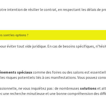
tre intention de résilier le contrat, en respectant les délais de pr
es sont les options ?
ur éviter tout vide juridique. En cas de besoins spécifiques, n’hés
énements spéciaux
comme des foires ou des salons est essentielle
es risques potentiels liés à ces manifestations. Vous pouvez consul
fessionnelle, ne vous inquiétez pas : de nombreuses
solutions
et al
Avec une recherche minutieuse et une bonne compréhension des diff