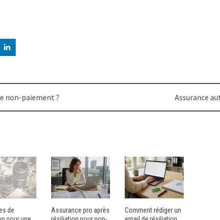
 de non-paiement ?
Assurance aut
les de
Assurance pro après
Comment rédiger un
ion pour une
résiliation pour non-
email de résiliation