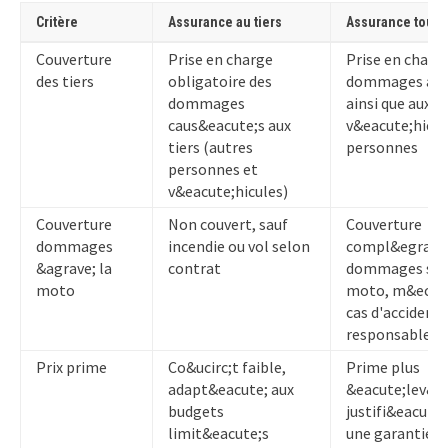
Critère
Assurance au tiers
Assurance tous 
Tableau
Couverture
Prise en charge
Prise en charg
comparatif
des tiers
obligatoire des
dommages aux 
des
dommages
ainsi que aux a
assurances
caus&eacute;s aux
v&eacute;hicul
moto
tiers (autres
personnes
personnes et
v&eacute;hicules)
Couverture
Non couvert, sauf
Couverture
dommages
incendie ou vol selon
compl&egrave;
&agrave; la
contrat
dommages sur 
moto
moto, m&ecirc
cas d'accident
responsable
Prix prime
Co&ucirc;t faible,
Prime plus
adapt&eacute; aux
&eacute;lev&ea
budgets
justifi&eacute;
limit&eacute;s
une garantie