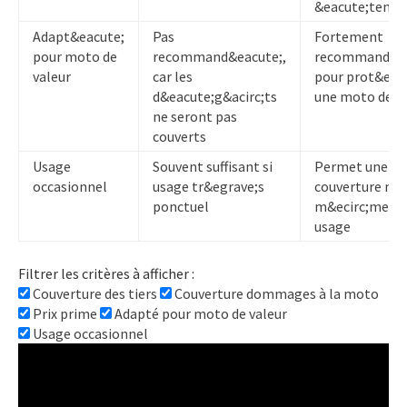
&eacute;tendu
Adapt&eacute;
Pas
Fortement
pour moto de
recommand&eacute;,
recommand&ea
valeur
car les
pour prot&eac
d&eacute;g&acirc;ts
une moto de va
ne seront pas
couverts
Usage
Souvent suffisant si
Permet une
occasionnel
usage tr&egrave;s
couverture ma
ponctuel
m&ecirc;me en 
usage
Filtrer les critères à afficher :
Couverture des tiers
Couverture dommages à la moto
Prix prime
Adapté pour moto de valeur
Usage occasionnel