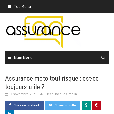
Skip
Top Menu
to
content
Main Menu
Assurance moto tout risque : est-ce
toujours utile ?
3 novembre 2025
Jean Jacques Paolin
Share on facebook
Share on twitter