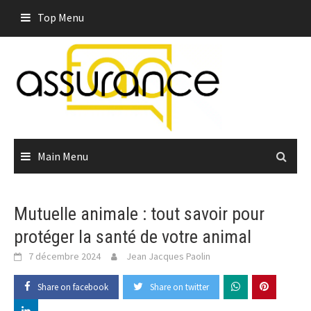
Skip
Top Menu
to
content
Main Menu
Mutuelle animale : tout savoir pour
protéger la santé de votre animal
7 décembre 2024
Jean Jacques Paolin
Share on facebook
Share on twitter