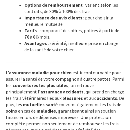
Options de remboursement
: varient selon les
contrats, de 80% à 100% des frais.
Importance des avis clients
: pour choisir la
meilleure mutuelle.
Tarifs
: comparatif des offres, polices à partir de
7€ à 8€/mois.
Avantages
: sérénité, meilleure prise en charge
de la santé de votre chien.
L’
assurance maladie pour chien
est incontournable pour
assurer la santé de votre compagnon à quatre pattes. Parmi
les
couvertures les plus utiles
, on retrouve
principalement l’
assurance accidents
, qui prend en charge
les frais vétérinaires liés aux
blessures
et aux
accidents
. De
plus, les
mutuelles santé
couvrent également les frais de
soins
en cas de
maladies
, garantissant ainsi un soutien
financier lors de dépenses imprévues. Une protection
complète permet non seulement de rembourser les frais
nécessaires, mais aussi d’assurer la
sérénité
des