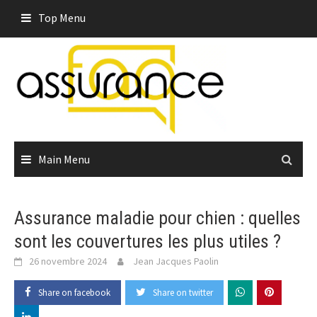
Skip
Top Menu
to
content
Main Menu
Assurance maladie pour chien : quelles
sont les couvertures les plus utiles ?
26 novembre 2024
Jean Jacques Paolin
Share on facebook
Share on twitter