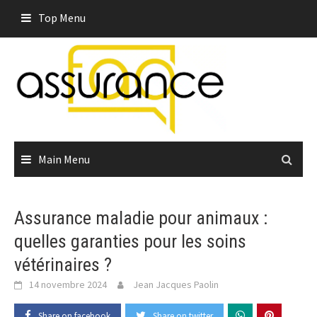
Skip
Top Menu
to
content
Main Menu
Assurance maladie pour animaux :
quelles garanties pour les soins
vétérinaires ?
14 novembre 2024
Jean Jacques Paolin
Share on facebook
Share on twitter