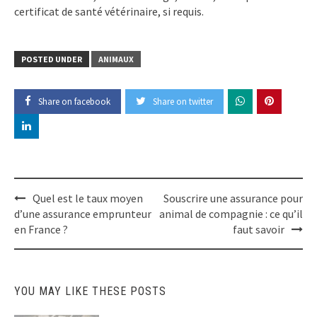
certificat de santé vétérinaire, si requis.
POSTED UNDER
ANIMAUX
Share on facebook
Share on twitter
Post
Quel est le taux moyen
Souscrire une assurance pour
navigation
d’une assurance emprunteur
animal de compagnie : ce qu’il
en France ?
faut savoir
YOU MAY LIKE THESE POSTS